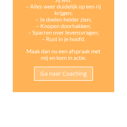
– Alles weer duidelijk op een rij
krijgen;
– Je doelen helder zien;
– Knopen doorhakken;
– Sparren over levensvragen;
– Rust in je hoofd.
Maak dan nu een afspraak met
mij en kom in actie.
Ga naar Coaching