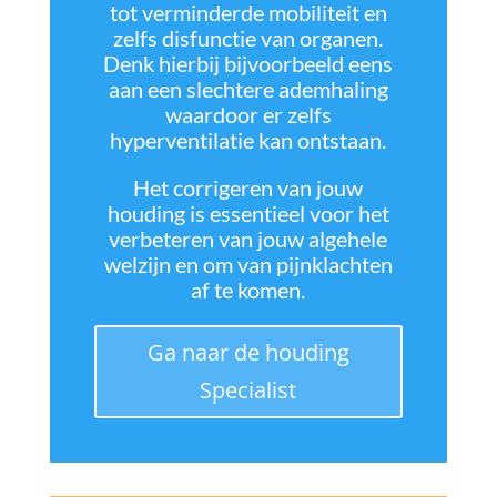
tot verminderde mobiliteit en
zelfs disfunctie van organen.
Denk hierbij bijvoorbeeld eens
aan een slechtere ademhaling
waardoor er zelfs
hyperventilatie kan ontstaan.
Het corrigeren van jouw
houding is essentieel voor het
verbeteren van jouw algehele
welzijn en om van pijnklachten
af te komen.
Ga naar de houding
Specialist