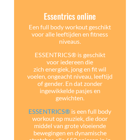
Essentrics online
Een full body workout geschikt
voor alle leeftijden en fitness
niveaus.
ESSENTRICS® is geschikt
voor iedereen die
zich energiek, jong en fit wil
voelen, ongeacht niveau, leeftijd
of gender. En dat zonder
ingewikkelde pasjes en
gewichten.
ESSENTRICS®
is een full body
workout op muziek, die door
middel van grote vloeiende
bewegingen en dynamische
stretches alle 650 spieren in je